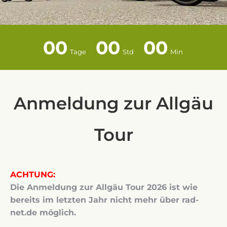
00
00
00
Tage
Std
Min
Anmeldung zur Allgäu
Tour
ACHTUNG:
Die Anmeldung zur Allgäu Tour 2026 ist wie
bereits im letzten Jahr nicht mehr über rad-
net.de möglich.