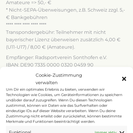
Amateure => 50,- €
* Nicht-SEPA-Überweisungen, z.B. Schweiz zzgl. 5,-
€ Bankgebühren
**** **** **** **** ****
Transpondergebühr: Teilnehmer mit nicht
bayerischer Lizenz überweisen zusätzlich 4,00 €
(U11-U17) / 8,00 € (Amateure).
Empfänger: Radsportverein Sonthofen e.V.
IBAN: DE90 7335 0000 0320 0459 90
Verwendungszweck: 5AT / Vorname / Nachname /
Cookie-Zustimmung
Klasse / Verein
verwalten
Um Dir ein optimales Erlebnis zu bieten, verwenden wir
Technologien wie Cookies, um Geräteinformationen zu speichern
Zur Anmeldung
und/oder darauf zuzugreifen. Wenn Du diesen Technologien
zustimmst, können wir Daten wie das Surfverhalten oder
eindeutige IDs auf dieser Website verarbeiten. Wenn Du deine
→
Anmeldeformular zur Allgäu Tour 2026
Zustimmung nicht erteilst oder zurückziehst, können bestimmte
Merkmale und Funktionen beeinträchtigt werden.
Funktional
Immer aktiv