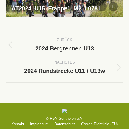
AT2024_U15_Etappe1_M2_L0781
Album-
ZURÜCK
Navigation
2024 Bergrennen U13
Vorheriges
Album:
NÄCHSTES
2024 Rundstrecke U11 / U13w
Nächstes
Album:
© RSV Sonthofen e.V.
Kontakt
Impressum
Datenschutz
Cookie-Richtlinie (EU)