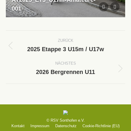
001
Album-
ZURÜCK
Navigation
2025 Etappe 3 U15m / U17w
Vorheriges
Album:
NÄCHSTES
2026 Bergrennen U11
Nächstes
Album:
© RSV Sonthofen e.V.
Kontakt
Impressum
Datenschutz
Cookie-Richtlinie (EU)