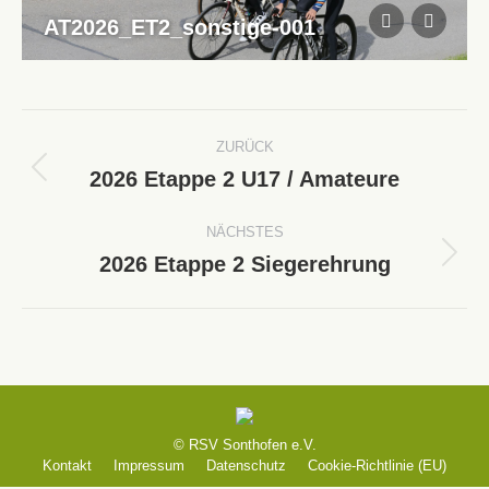
AT2026_ET2_sonstige-001
Album-
ZURÜCK
Navigation
2026 Etappe 2 U17 / Amateure
Vorheriges
Album:
NÄCHSTES
2026 Etappe 2 Siegerehrung
Nächstes
Album:
© RSV Sonthofen e.V.
Kontakt
Impressum
Datenschutz
Cookie-Richtlinie (EU)