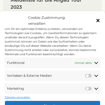
2023
Allgemein
Von
Webmaster Allgäu Tour
Cookie-Zustimmung
16. Juni 2023
verwalten
Die Meldeliste für die Altersklassen U11 / U13
Um Dir ein optimales Erlebnis zu bieten, verwenden wir
/ U15 steht ab sofort auf der Seite Downloads
Technologien wie Cookies, um Geräteinformationen zu speichern
und/oder darauf zuzugreifen. Wenn Du diesen Technologien
als PDF-Datei zum Herunterladen zur
zustimmst, können wir Daten wie das Surfverhalten oder
Verfügung. Auch der Technische Leitfaden
eindeutige IDs auf dieser Website verarbeiten. Wenn Du deine
und die Verteilung der Preisgelder wurden
Zustimmung nicht erteilst oder zurückziehst, können bestimmte
Merkmale und Funktionen beeinträchtigt werden.
aktualisiert. Die aktuellen Versionen sind
ebenfalls bei den Downloads hinterlegt.
Funktional
Immer aktiv
Vorlieben & Externe Medien
Vorlie
Das „GO“ für das neue Brandl
&
Marketing
Rennen
Extern
Marke
Medie
Allgemein
Von
Webmaster Allgäu Tour
16. Mai 2023
Dienste verwalten
Nach 10 Jahren in der Kreisstadt in